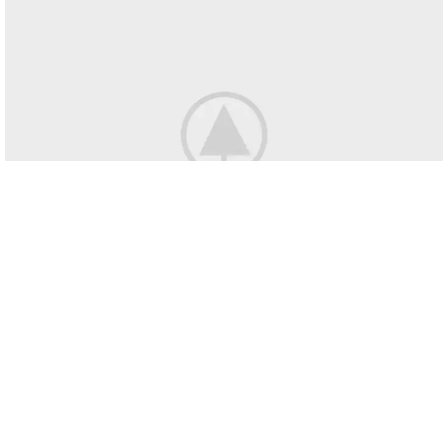
hover style
background
Lorem ipsum dolor sit amet,
consectetur adipiscing elit.