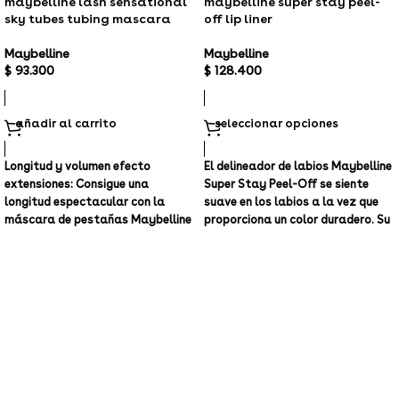
maybelline lash sensational
maybelline super stay peel-
sky tubes tubing mascara
off lip liner
Maybelline
Maybelline
$
93.300
$
128.400
añadir al carrito
seleccionar opciones
Longitud y volumen efecto
El delineador de labios Maybelline
extensiones: Consigue una
Super Stay Peel-Off se siente
longitud espectacular con la
suave en los labios a la vez que
máscara de pestañas Maybelline
proporciona un color duradero. Su
Lash Sensational Sky Tubes. Sus
fórmula fácil de usar se fija
polímeros avanzados envuelven
rápidamente en 5 minutos y se
cada pestaña en tubos flexibles
retira sin problemas para una
y ligeros para lograr una longitud
duración de hasta 24 horas,
visiblemente alargada desde la
similar a un tatuaje, a prueba de
raíz hasta la punta.
almohadas, duchas, comidas y
Duración de 24 horas: Esta
bebidas.
máscara de pestañas ofrece un
Fórmula hidratante y de larga
rendimiento inigualable durante
duración:
este innovador
todo el día, a prueba de manchas,