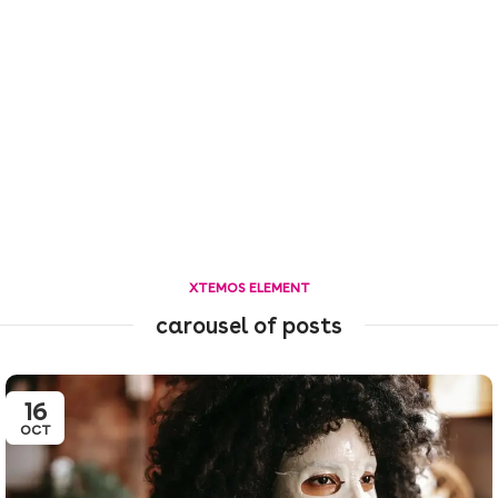
delineador de labios cuenta con
descamación, sudor, grumos e
un gel acolchado ultra cómodo
incluso resistente al frío. Probada
con vitamina E para una
por oftalmólogos y con alergias,
sensación hidratante, además de
apta para ojos sensibles y
pigmentos de tinta de alto
usuarios de lentes de contacto.
impacto para una duración
prolongada.
XTEMOS ELEMENT
carousel of posts
16
OCT