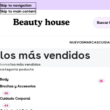
🚚✨ E
Skip to navigation
Skip to main content
NUEVOS
MARCAS
CUIDA
los más vendidos
home
/
los más vendidos
categoria poducto
Body
25
Brochas y Accesorios
46
Cuidado Corporal
44