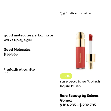
añadir al carrito
good molecules yerba mate
wake up eye gel
Good Molecules
$
55.565
añadir al carrito
-9%
rare beauty soft pinch
liquid blush
Rare Beauty by Selena
Gomez
$
184.285
–
$
202.795