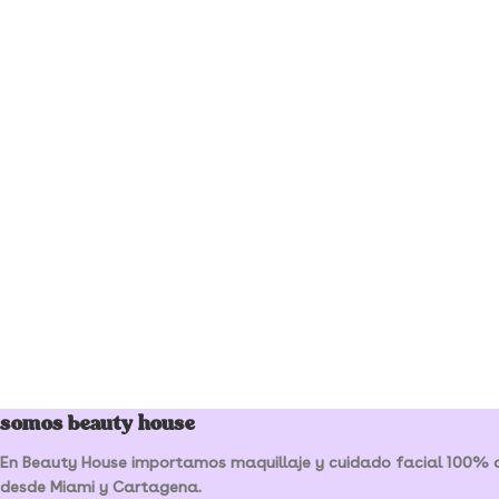
somos beauty house
En Beauty House importamos maquillaje y cuidado facial 100% or
desde Miami y Cartagena.