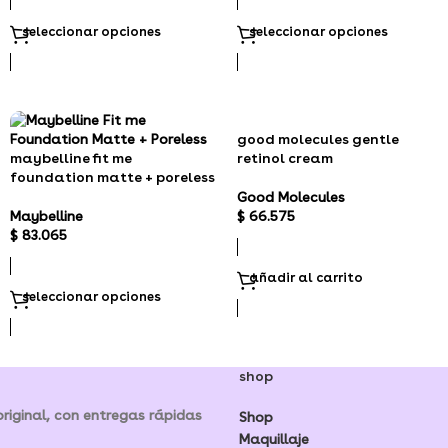
seleccionar opciones
seleccionar opciones
good molecules gentle
maybelline fit me
retinol cream
foundation matte + poreless
Good Molecules
Maybelline
$
66.575
$
83.065
añadir al carrito
seleccionar opciones
shop
iginal, con entregas rápidas
Shop
Maquillaje