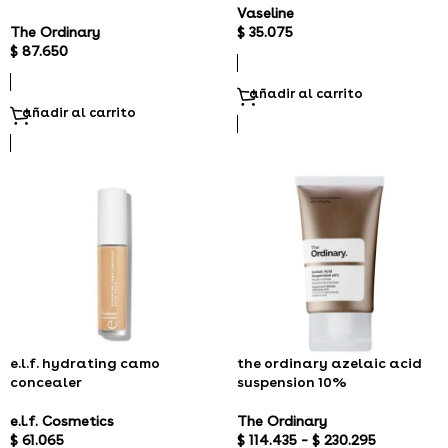
Vaseline
The Ordinary
$
35.075
$
87.650
añadir al carrito
añadir al carrito
e.l.f. hydrating camo
the ordinary azelaic acid
concealer
suspension 10%
e.l.f. Cosmetics
The Ordinary
$
61.065
$
114.435
–
$
230.295