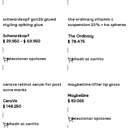
schwarzkopf got2b glued
the ordinary vitamin c
styling spiking glue
suspension 23% + ha spheres
2%
Schwarzkopf
The Ordinary
$
39.950
–
$
69.950
$
78.475
seleccionar opciones
añadir al carrito
cerave retinol serum for post
maybelline lifter lip gloss
acne marks
Maybelline
CeraVe
$
83.065
$
148.250
seleccionar opciones
añadir al carrito