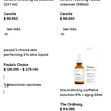
(237 ml)
cleanser (355ml)
CeraVe
CeraVe
$
85.550
$
88.650
leer más
leer más
paula’s choice skin
perfecting 2% bha liquid
exfoliant
Paula's Choice
$
128.395
–
$
275.145
seleccionar opciones
the ordinary caffeine
solution 5% + egcg 30ml
The Ordinary
$
84.085