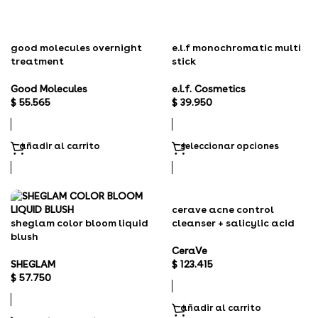
good molecules overnight
e.l.f monochromatic multi
treatment
stick
Good Molecules
e.l.f. Cosmetics
$
55.565
$
39.950
añadir al carrito
seleccionar opciones
cerave acne control
sheglam color bloom liquid
cleanser + salicylic acid
blush
CeraVe
SHEGLAM
$
123.415
$
57.750
añadir al carrito