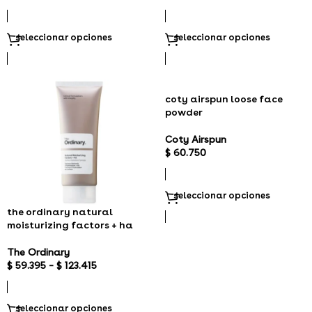
seleccionar opciones
seleccionar opciones
coty airspun loose face
powder
Coty Airspun
$
60.750
seleccionar opciones
the ordinary natural
moisturizing factors + ha
The Ordinary
$
59.395
–
$
123.415
seleccionar opciones