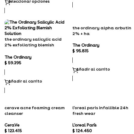
seleccionar opciones
the ordinary alpha arbutin
2% + ha
the ordinary salicylic acid
2% exfoliating blemish
The Ordinary
solution
$
95.815
The Ordinary
$
59.395
añadir al carrito
añadir al carrito
cerave acne foaming cream
l’oreal paris infallible 24h
cleanser
fresh wear
CeraVe
L'oreal París
$
123.415
$
124.450