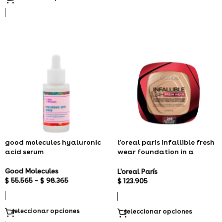
good molecules hyaluronic
l’oreal paris infallible fresh
acid serum
wear foundation in a
powder
Good Molecules
L'oreal París
$
55.565
–
$
98.365
$
123.905
seleccionar opciones
seleccionar opciones