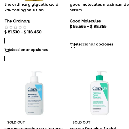
the ordinary glycolic acid
good molecules niacinamide
7% toning solution
serum
The Ordinary
Good Molecules
$
55.565
–
$
98.365
$
81.530
–
$
118.450
seleccionar opciones
seleccionar opciones
SOLD OUT
SOLD OUT
cerave renewing sa cleanser
cerave foaming facial