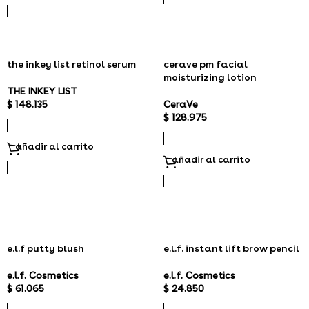
the inkey list retinol serum
cerave pm facial
moisturizing lotion
THE INKEY LIST
$
148.135
CeraVe
$
128.975
añadir al carrito
añadir al carrito
e.l.f putty blush
e.l.f. instant lift brow pencil
e.l.f. Cosmetics
e.l.f. Cosmetics
$
61.065
$
24.850