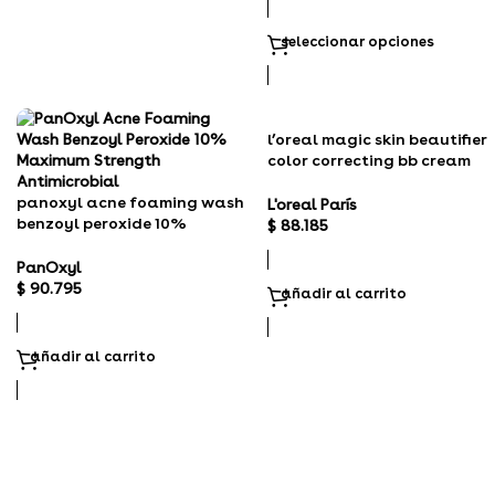
seleccionar opciones
l’oreal magic skin beautifier
color correcting bb cream
anti-redness
panoxyl acne foaming wash
L'oreal París
benzoyl peroxide 10%
$
88.185
maximum strength
antimicrobial
PanOxyl
$
90.795
añadir al carrito
añadir al carrito