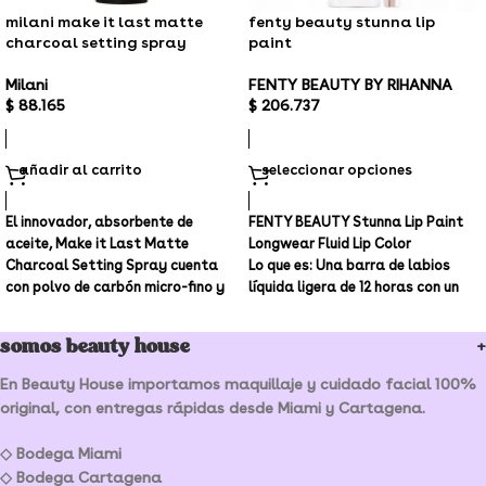
milani make it last matte
fenty beauty stunna lip
charcoal setting spray
paint
Milani
FENTY BEAUTY BY RIHANNA
$
88.165
$
206.737
añadir al carrito
seleccionar opciones
El innovador, absorbente de
FENTY BEAUTY Stunna Lip Paint
aceite, Make it Last Matte
Longwear Fluid Lip Color
Charcoal Setting Spray cuenta
Lo que es:
Una barra de labios
con polvo de carbón micro-fino y
líquida ligera de 12 horas con un
sílice para fijar el maquillaje,
suave acabado mate, que nace
reducir la apariencia de los poros
en una gama de tonos llamativos
somos beauty house
y matificar la piel por hasta 16
que se ven increíbles en todos los
horas.
tonos de piel.
En Beauty House importamos maquillaje y cuidado facial 100%
original, con entregas rápidas desde Miami y Cartagena.
◇ Bodega Miami
◇ Bodega Cartagena