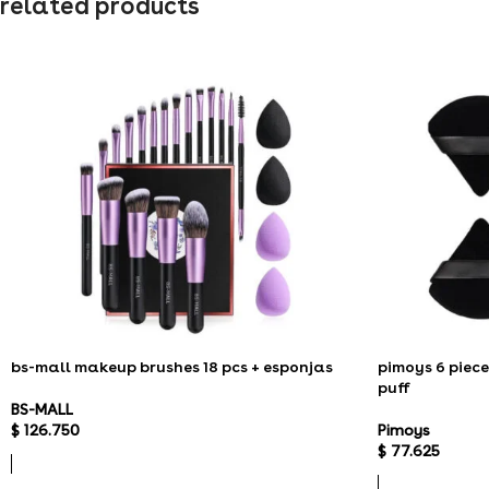
related products
bs-mall makeup brushes 18 pcs + esponjas
pimoys 6 piec
puff
BS-MALL
$
126.750
Pimoys
$
77.625