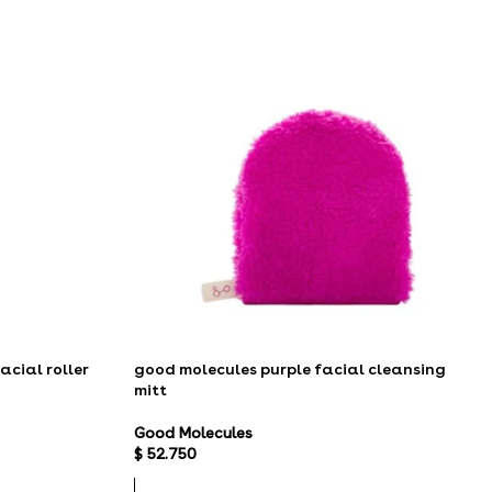
acial roller
good molecules purple facial cleansing
mitt
Good Molecules
$
52.750