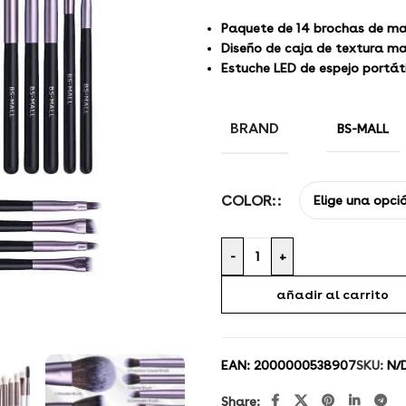
Paquete de 14 brochas de maq
Diseño de caja de textura mat
Estuche LED de espejo portáti
BRAND
BS-MALL
COLOR:
-
+
añadir al carrito
EAN:
2000000538907
SKU:
N/
Share: