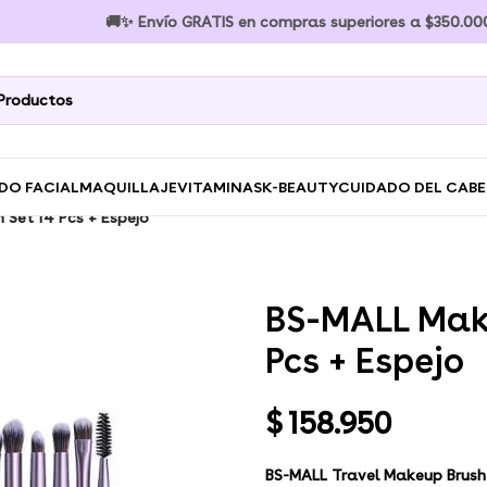
🚚✨ Envío GRATIS en compras superiores a $350.000 🚚✨
DO FACIAL
MAQUILLAJE
VITAMINAS
K-BEAUTY
CUIDADO DEL CAB
 Set 14 Pcs + Espejo
BS-MALL Make
Pcs + Espejo
$
158.950
BS-MALL Travel Makeup Brush S