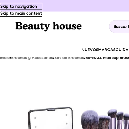
Skip to navigation
Skip to main content
NUEVOS
MARCAS
CUIDA
Inicio
/
Brochas y Accesorios
/
Set de Brochas
/
BS-MALL Makeup Brush