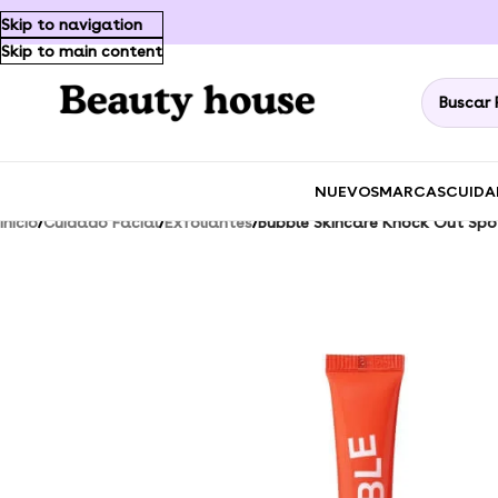
Skip to navigation
Skip to main content
NUEVOS
MARCAS
CUIDA
Inicio
/
Cuidado Facial
/
Exfoliantes
/
Bubble Skincare Knock Out Sp