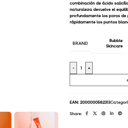
combinación de ácido salicíli
naturaleza devuelve el equilib
profundamente los poros de gr
rápidamente los puntos blanc
Bubble
BRAND
Skincare
-
+
EAN:
2000000582313
Categorí
Share: