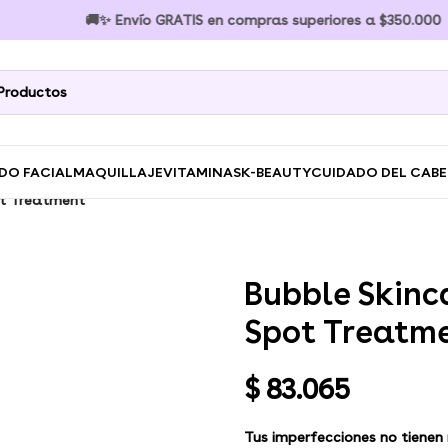
🚚✨ Envío GRATIS en compras superiores a $350.000 🚚✨ 
DO FACIAL
MAQUILLAJE
VITAMINAS
K-BEAUTY
CUIDADO DEL CAB
ot Treatment
Bubble Skinc
Spot Treatm
$
83.065
Tus imperfecciones no tienen