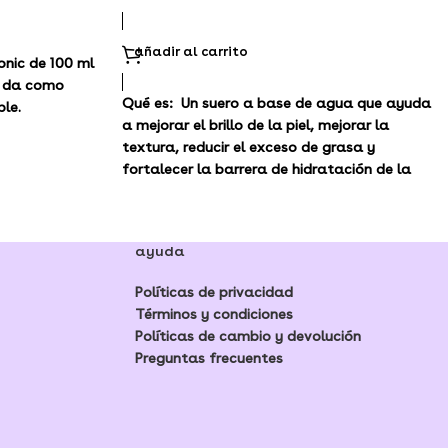
añadir al carrito
onic de 100 ml
e da como
Qué es:
Un suero a base de agua que ayuda
ble.
a mejorar el brillo de la piel, mejorar la
textura, reducir el exceso de grasa y
fortalecer la barrera de hidratación de la
piel.
Tipo de piel:
normal, seca, mixta y grasa
ayuda
Preocupaciones del cuidado de la piel:
Poros
y grasa
Políticas de privacidad
Términos y condiciones
Políticas de cambio y devolución
Preguntas frecuentes