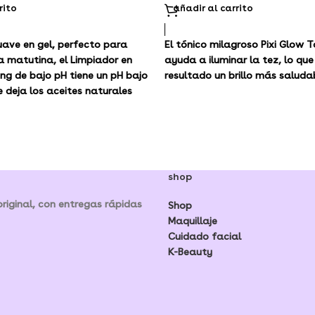
rito
añadir al carrito
uave en gel, perfecto para
El tónico milagroso Pixi Glow T
na matutina, el Limpiador en
ayuda a iluminar la tez, lo qu
ng de bajo pH tiene un pH bajo
resultado un brillo más saluda
e deja los aceites naturales
ismo tiempo, BHA, un
mico suave, limpia los poros en
elimina la suciedad y los
aceite del árbol del té alivia y
s.
shop
iginal, con entregas rápidas
Shop
Maquillaje
Cuidado facial
K-Beauty