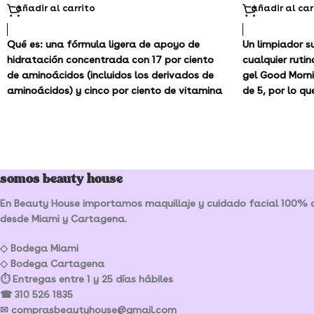
añadir al carrito
añadir al car
Qué es: una fórmula ligera de apoyo de
Un limpiador s
hidratación concentrada con 17 por ciento
cualquier ruti
de aminoácidos (incluidos los derivados de
gel Good Morni
aminoácidos) y cinco por ciento de vitamina
de 5, por lo qu
B5.
intactos. Al m
exfoliante quí
Tipo de piel: normal, seca, combinada y
profundidad y 
grasa
desechos, y el 
Preocupaciones de cuidado de la piel:
trata los brote
somos beauty house
sequedad, líneas finas y arrugas, y pérdida
de firmeza y elasticidad
En Beauty House importamos maquillaje y cuidado facial 100% or
desde Miami y Cartagena.
◇ Bodega Miami
◇ Bodega Cartagena
⏱ Entregas entre 1 y 25 días hábiles
☎ 310 526 1835
✉ comprasbeautyhouse@gmail.com