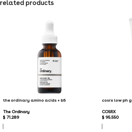
related products
the ordinary amino acids + b5
cosrx low ph 
The Ordinary
COSRX
$
71.289
$
95.550