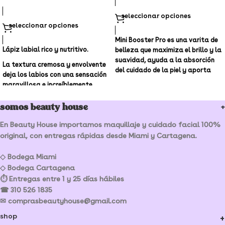
seleccionar opciones
seleccionar opciones
Mini Booster Pro es una varita de
Lápiz labial rico y nutritivo.
belleza que maximiza el brillo y la
suavidad, ayuda a la absorción
La textura cremosa y envolvente
del cuidado de la piel y aporta
deja los labios con una sensación
luminosidad y resplandor desde
maravillosa e increíblemente
adentro.
suave durante mucho tiempo.
Portátil y fácil de usar: con su
somos beauty house
El lápiz labial se desliza
diseño compacto, Mini Booster
fácilmente y el color se revela
Pro cabe perfectamente en su
En Beauty House importamos maquillaje y cuidado facial 100%
inmediatamente.
bolso, brindando resultados
original, con entregas rápidas desde Miami y Cartagena.
potentes y confiables
dondequiera que vaya.
◇ Bodega Miami
◇ Bodega Cartagena
⏱ Entregas entre 1 y 25 días hábiles
☎ 310 526 1835
✉ comprasbeautyhouse@gmail.com
shop