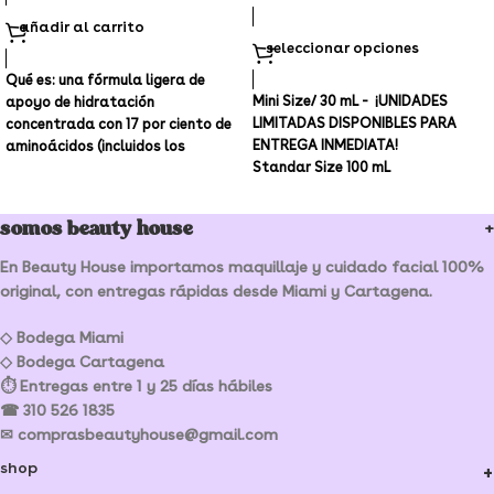
añadir al carrito
seleccionar opciones
Qué es: una fórmula ligera de
Mini Size/ 30 mL -
¡UNIDADES
apoyo de hidratación
LIMITADAS DISPONIBLES PARA
concentrada con 17 por ciento de
ENTREGA INMEDIATA!
aminoácidos (incluidos los
Standar Size 100 mL
derivados de aminoácidos) y
cinco por ciento de vitamina B5.
Tipo de piel: normal, seca,
somos beauty house
combinada y grasa
En Beauty House importamos maquillaje y cuidado facial 100%
Preocupaciones de cuidado de la
original, con entregas rápidas desde Miami y Cartagena.
piel: sequedad, líneas finas y
arrugas, y pérdida de firmeza y
◇ Bodega Miami
elasticidad
◇ Bodega Cartagena
⏱ Entregas entre 1 y 25 días hábiles
☎ 310 526 1835
✉ comprasbeautyhouse@gmail.com
shop