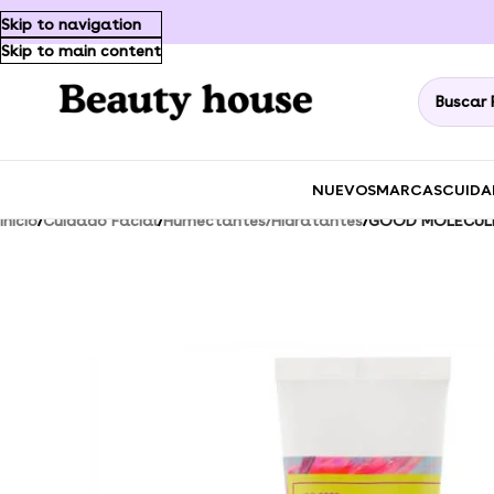
Skip to navigation
Skip to main content
NUEVOS
MARCAS
CUIDA
Inicio
/
Cuidado Facial
/
Humectantes/Hidratantes
/
GOOD MOLECULES