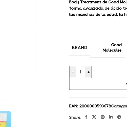
Body Treatment de Good Mole
forma avanzada de ácido tra
las manchas de la edad, la hi
Good
BRAND
Molecules
-
+
EAN:
2000000593678
Categor
Share: