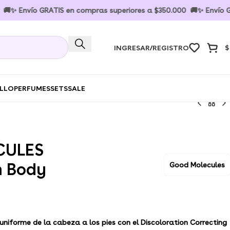
vío GRATIS en compras superiores a $350.000 🚚✨ Envío GRATIS 
INGRESAR/REGISTRO
$
ELLO
PERFUMES
SETS
SALE
CULES
n Body
Good Molecules
 uniforme de la cabeza a los pies con el Discoloration Correcting