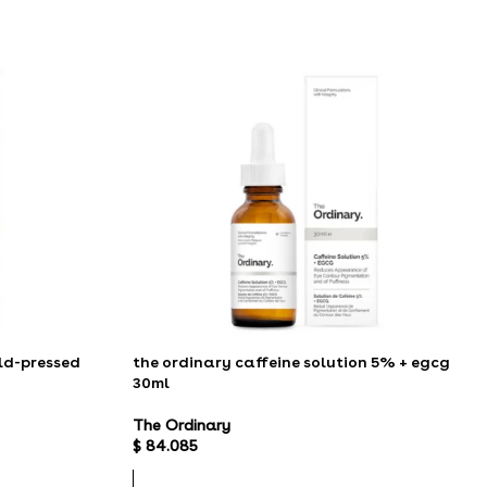
ld-pressed
the ordinary caffeine solution 5% + egcg
30ml
The Ordinary
$
84.085