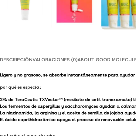
DESCRIPCIÓN
VALORACIONES (0)
ABOUT GOOD MOLECUL
Ligero y no grasoso, se absorbe instantáneamente para ayudar a 
por qué es especial
2% de TeraCeutic TXVector™ (mesilato de cetil tranexamato) l
Los fermentos de aspergillus y saccharomyces ayudan a calmar, 
La niacinamida, la arginina y el aceite de semilla de jojoba ay
El ácido caprilhidroxámico apoya el proceso de renovación celul