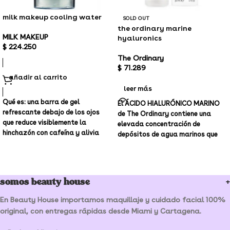
milk makeup cooling water
SOLD OUT
the ordinary marine
MILK MAKEUP
hyaluronics
$
224.250
The Ordinary
$
71.289
añadir al carrito
leer más
Qué es:
una barra de gel
El ÁCIDO HIALURÓNICO MARINO
refrescante debajo de los ojos
de The Ordinary contiene una
que reduce visiblemente la
elevada concentración de
hinchazón con cafeína y alivia
depósitos de agua marinos que
con agua de mar para una piel
evitan la pérdida de hidratación,
hidratada y de apariencia fresca.
somos beauty house
En Beauty House importamos maquillaje y cuidado facial 100%
original, con entregas rápidas desde Miami y Cartagena.