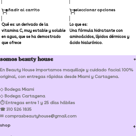
añadir al carrito
seleccionar opciones
Qué es: un derivado de la
Lo que es:
vitamina C, muy estable y soluble
Una fórmula hidratante con
en agua, que se ha demostrado
aminoácidos, lípidos dérmicos y
que ofrece
ácido hialurónico.
¡TAMAÑO - 100 mL - EN
PROMOCIÓN DISPONIBLE PARA
somos beauty house
ENTREGA INMEDIATA!
En Beauty House importamos maquillaje y cuidado facial 100%
original, con entregas rápidas desde Miami y Cartagena.
◇ Bodega Miami
◇ Bodega Cartagena
⏱ Entregas entre 1 y 25 días hábiles
☎ 310 526 1835
✉ comprasbeautyhouse@gmail.com
shop