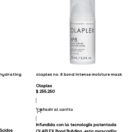
d hydrating
olaplex no. 8 bond intense moisture mask
Olaplex
$
255.250
añadir al carrito
Infundida con la tecnología patentada
 ácidos
OLAPLEX Bond Building, esta mascarilla