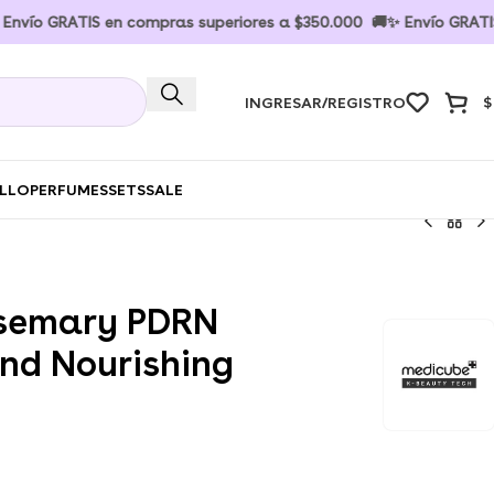
GRATIS en compras superiores a $350.000 🚚✨ Envío GRATIS en c
INGRESAR/REGISTRO
$
ELLO
PERFUMES
SETS
SALE
semary PDRN
and Nourishing