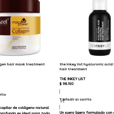
agen hair mask treatment
the inkey list hyaluronic aci
hair treatment
THE INKEY LIST
$
98.150
rito
añadir al carrito
capilar de colágeno natural
Un suero ligero formulado con
profunda es ideal para todo