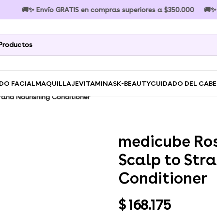
🚚✨ Envío GRATIS en compras superiores a $350.000 🚚✨ Envío 
DO FACIAL
MAQUILLAJE
VITAMINAS
K-BEAUTY
CUIDADO DEL CAB
and Nourishing Conditioner
medicube Ro
Scalp to Str
Conditioner
$
168.175