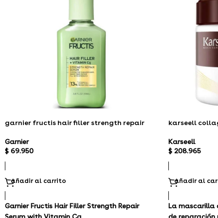
garnier fructis hair filler strength repair
karseell coll
Garnier
Karseell
$
69.950
$
208.965
añadir al carrito
añadir al car
Garnier Fructis Hair Filler Strength Repair
La mascarilla 
Serum with Vitamin Cg
de reparación 