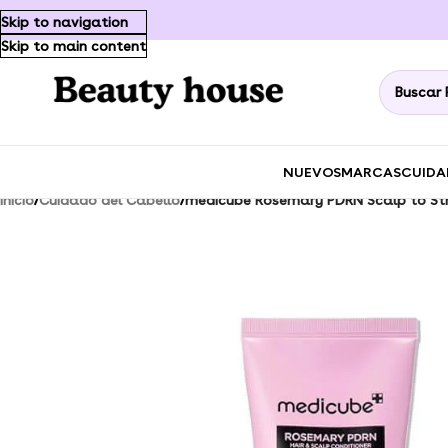
Skip to navigation
Skip to main content
NUEVOS
MARCAS
CUIDA
Inicio
/
Cuidado del Cabello
/
medicube Rosemary PDRN Scalp to Str