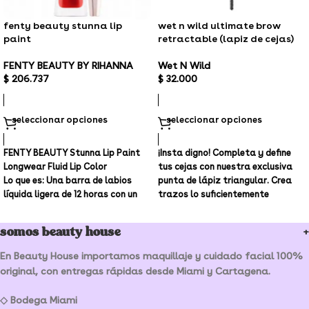
fenty beauty stunna lip
wet n wild ultimate brow
paint
retractable (lapiz de cejas)
FENTY BEAUTY BY RIHANNA
Wet N Wild
$
206.737
$
32.000
seleccionar opciones
seleccionar opciones
FENTY BEAUTY Stunna Lip Paint
¡Insta digno! Completa y define
Longwear Fluid Lip Color
tus cejas con nuestra exclusiva
Lo que es:
Una barra de labios
punta de lápiz triangular. Crea
líquida ligera de 12 horas con un
trazos lo suficientemente
suave acabado mate, que nace
pequeños para
en una gama de tonos llamativos
somos beauty house
que se ven increíbles en todos los
tonos de piel.
En Beauty House importamos maquillaje y cuidado facial 100%
original, con entregas rápidas desde Miami y Cartagena.
◇ Bodega Miami