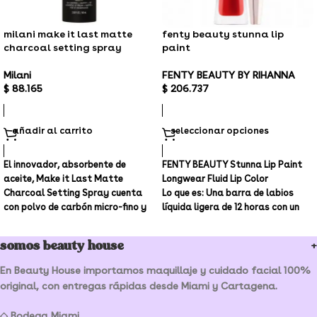
milani make it last matte
fenty beauty stunna lip
charcoal setting spray
paint
Milani
FENTY BEAUTY BY RIHANNA
$
88.165
$
206.737
añadir al carrito
seleccionar opciones
El innovador, absorbente de
FENTY BEAUTY Stunna Lip Paint
aceite, Make it Last Matte
Longwear Fluid Lip Color
Charcoal Setting Spray cuenta
Lo que es:
Una barra de labios
con polvo de carbón micro-fino y
líquida ligera de 12 horas con un
sílice para fijar el maquillaje,
suave acabado mate, que nace
reducir la apariencia de los poros
en una gama de tonos llamativos
somos beauty house
y matificar la piel por hasta 16
que se ven increíbles en todos los
horas.
tonos de piel.
En Beauty House importamos maquillaje y cuidado facial 100%
original, con entregas rápidas desde Miami y Cartagena.
◇ Bodega Miami