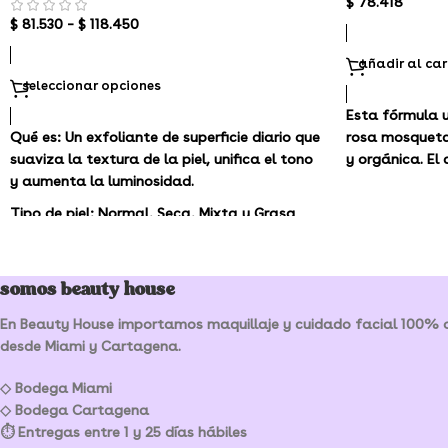
$
78.418
$
81.530
–
$
118.450
añadir al car
seleccionar opciones
Esta fórmula u
Qué es:
Un exfoliante de superficie diario que
rosa mosqueta
suaviza la textura de la piel, unifica el tono
y orgánica. El 
y aumenta la luminosidad.
Tipo de piel:
Normal, Seca, Mixta y Grasa
Preocupaciones sobre el cuidado de la
piel:
Opacidad y textura desigual
somos beauty house
En Beauty House importamos maquillaje y cuidado facial 100% or
desde Miami y Cartagena.
◇ Bodega Miami
◇ Bodega Cartagena
⏱ Entregas entre 1 y 25 días hábiles