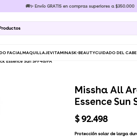
🚚✨ Envío GRATIS en compras superiores a $350.000 🚚✨ 
DO FACIAL
MAQUILLAJE
VITAMINAS
K-BEAUTY
CUIDADO DEL CAB
ock Essence Sun SPF45/PA
Missha All A
Essence Sun 
$
92.498
Protección solar de larga dur