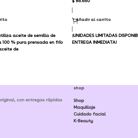
$
85.650
rito
añadir al carrito
tiliza aceite de semilla de
¡UNIDADES LIMITADAS DISPONIB
 100 % pura prensada en frío
ENTREGA INMEDIATA!
aceite de
shop
iginal, con entregas rápidas
Shop
Maquillaje
Cuidado facial
K-Beauty