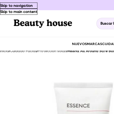
Skip to navigation
Skip to main content
NUEVOS
MARCAS
CUIDA
Inicio
/
Cuidado Facial
/
Protección solar
/
Missha All Around Safe Bl