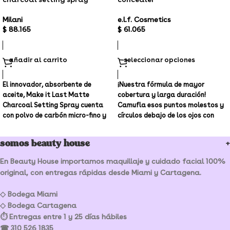
Milani
e.l.f. Cosmetics
$
88.165
$
61.065
añadir al carrito
seleccionar opciones
El innovador, absorbente de
¡Nuestra fórmula de mayor
aceite, Make it Last Matte
cobertura y larga duración!
Charcoal Setting Spray cuenta
Camufla esos puntos molestos y
con polvo de carbón micro-fino y
círculos debajo de los ojos con
sílice para fijar el maquillaje,
este corrector de alta cobertura,
reducir la apariencia de los poros
resistente a las arrugas, de 16
somos beauty house
y matificar la piel por hasta 16
horas. Esta fórmula cremosa de
horas.
ensueño se desliza para ayudar a
En Beauty House importamos maquillaje y cuidado facial 100%
ocultar las ojeras y las manchas
original, con entregas rápidas desde Miami y Cartagena.
y también se puede usar para
resaltar y contornear la cara.
◇ Bodega Miami
◇ Bodega Cartagena
⏱ Entregas entre 1 y 25 días hábiles
☎ 310 526 1835