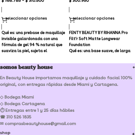
$
168.785
–
$
310.500
$
300.950
seleccionar opciones
seleccionar opciones
Qué es:
una prebase de maquillaje
FENTY BEAUTY BY RIHANNA Pro
invisible galardonada con una
Filt’r Soft Matte Longwear
fórmula de gel 94 % natural que
Foundation
suaviza la piel, sujeta el
Qué es: una base suave, de larga
maquillaje hasta 12 horas y
duración, con una cobertura
retiene la hidratación.
edificable, media a completa, en
somos beauty house
un rango de 40 tonos que rompe
los límites.
En Beauty House importamos maquillaje y cuidado facial 100%
Cobertura: Media
original, con entregas rápidas desde Miami y Cartagena.
Acabado: mate
◇ Bodega Miami
Formulación: Líquido
◇ Bodega Cartagena
⏱ Entregas entre 1 y 25 días hábiles
!TONOS - 230 y 240 - EN
☎ 310 526 1835
PROMOCIÓN DISPONIBLES PARA
ENTREGA INMEDIATA¡
✉ comprasbeautyhouse@gmail.com
shop