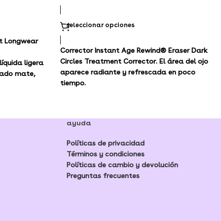
seleccionar opciones
nt Longwear
Corrector Instant Age Rewind® Eraser Dark
Circles Treatment Corrector. El área del ojo
íquida ligera
aparece radiante y refrescada en poco
bado mate,
tiempo.
s llamativos
los tonos de
ayuda
Políticas de privacidad
Términos y condiciones
Políticas de cambio y devolución
Preguntas frecuentes