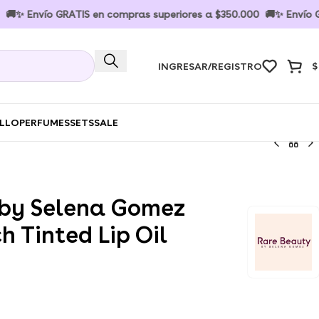
nvío GRATIS en compras superiores a $350.000 🚚✨ Envío GRATIS
INGRESAR/REGISTRO
$
ELLO
PERFUMES
SETS
SALE
 by Selena Gomez
ch Tinted Lip Oil