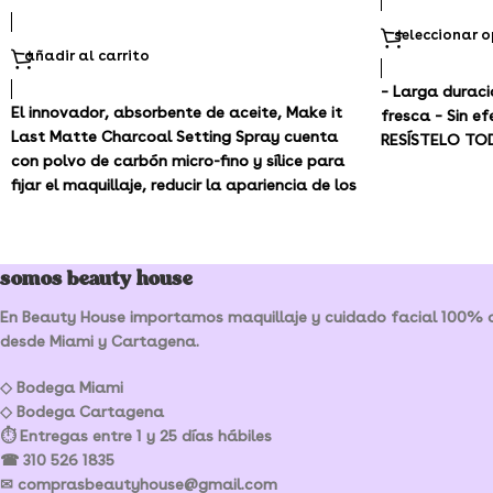
seleccionar 
añadir al carrito
– Larga duraci
El innovador, absorbente de aceite, Make it
fresca – Sin 
Last Matte Charcoal Setting Spray cuenta
RESÍSTELO T
con polvo de carbón micro-fino y sílice para
fijar el maquillaje, reducir la apariencia de los
poros y matificar la piel por hasta 16 horas.
somos beauty house
En Beauty House importamos maquillaje y cuidado facial 100% or
desde Miami y Cartagena.
◇ Bodega Miami
◇ Bodega Cartagena
⏱ Entregas entre 1 y 25 días hábiles
☎ 310 526 1835
✉ comprasbeautyhouse@gmail.com