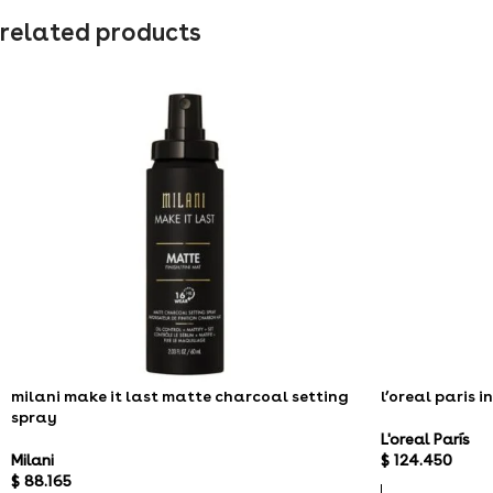
related products
milani make it last matte charcoal setting
l’oreal paris 
spray
L'oreal París
Milani
$
124.450
$
88.165