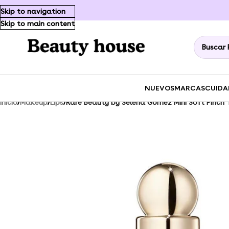
Skip to navigation
Skip to main content
NUEVOS
MARCAS
CUIDA
Inicio
/
Makeup
/
Lips
/
Rare Beauty by Selena Gomez Mini Soft Pinch T