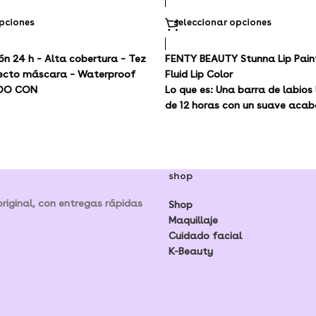
opciones
seleccionar opciones
ón 24 h – Alta cobertura – Tez
FENTY BEAUTY Stunna Lip Pai
efecto máscara – Waterproof
Fluid Lip Color
ODO CON
Lo que es:
Una barra de labios l
de 12 horas con un suave aca
que nace en una gama de tono
que se ven increíbles en todos 
piel.
shop
iginal, con entregas rápidas
Shop
Maquillaje
Cuidado facial
K-Beauty