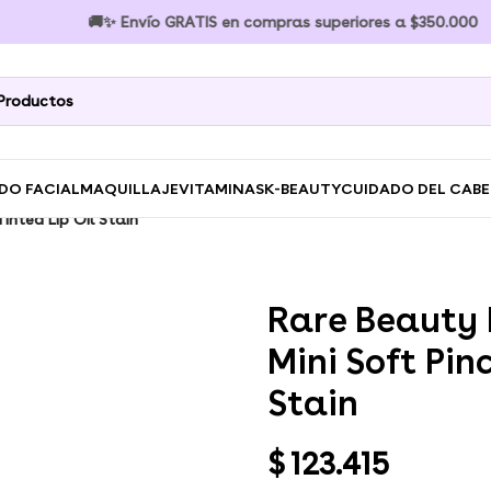
🚚✨ Envío GRATIS en compras superiores a $350.000 🚚✨ E
DO FACIAL
MAQUILLAJE
VITAMINAS
K-BEAUTY
CUIDADO DEL CAB
inted Lip Oil Stain
Rare Beauty
Mini Soft Pin
Stain
$
123.415