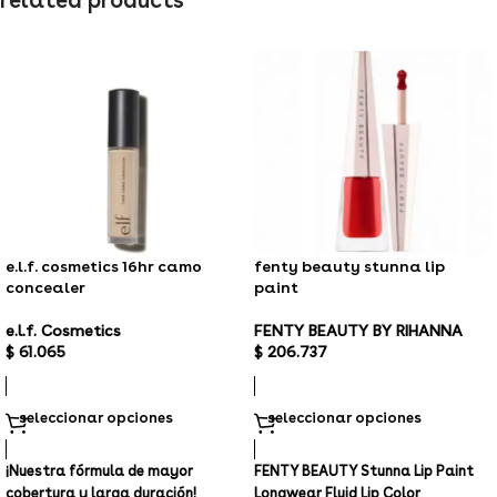
e.l.f. cosmetics 16hr camo
fenty beauty stunna lip
concealer
paint
e.l.f. Cosmetics
FENTY BEAUTY BY RIHANNA
$
61.065
$
206.737
seleccionar opciones
seleccionar opciones
¡Nuestra fórmula de mayor
FENTY BEAUTY Stunna Lip Paint
cobertura y larga duración!
Longwear Fluid Lip Color