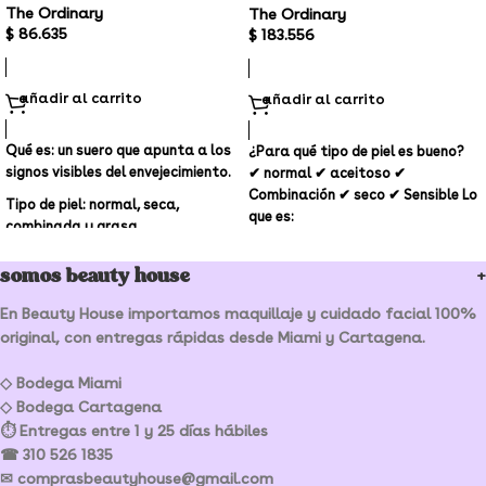
The Ordinary
The Ordinary
$
86.635
$
183.556
añadir al carrito
añadir al carrito
Qué es: un suero que apunta a los
¿Para qué tipo de piel es bueno?
signos visibles del envejecimiento.
✔ normal ✔ aceitoso ✔
Combinación ✔ seco ✔ Sensible Lo
Tipo de piel: normal, seca,
que es:
combinada y grasa
Ideal Para tratar: líneas finas y
somos beauty house
arrugas
En Beauty House importamos maquillaje y cuidado facial 100%
original, con entregas rápidas desde Miami y Cartagena.
◇ Bodega Miami
◇ Bodega Cartagena
⏱ Entregas entre 1 y 25 días hábiles
☎ 310 526 1835
✉ comprasbeautyhouse@gmail.com