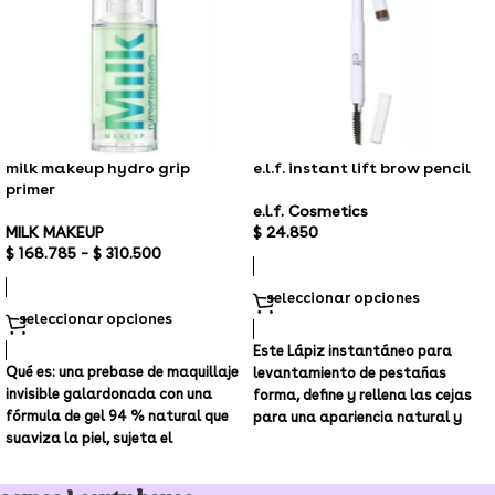
milk makeup hydro grip
e.l.f. instant lift brow pencil
primer
e.l.f. Cosmetics
MILK MAKEUP
$
24.850
$
168.785
–
$
310.500
seleccionar opciones
seleccionar opciones
Este Lápiz instantáneo para
Qué es:
una prebase de maquillaje
levantamiento de pestañas
invisible galardonada con una
forma, define y rellena las cejas
fórmula de gel 94 % natural que
para una apariencia natural y
suaviza la piel, sujeta el
pulida. El
maquillaje hasta 12 horas y
retiene la hidratación.