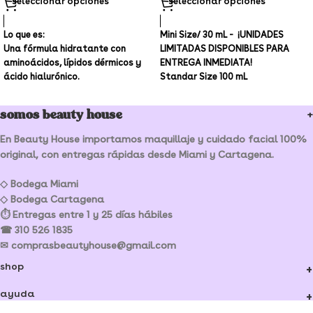
seleccionar opciones
seleccionar opciones
Lo que es:
Mini Size/ 30 mL -
¡UNIDADES
Una fórmula hidratante con
LIMITADAS DISPONIBLES PARA
aminoácidos, lípidos dérmicos y
ENTREGA INMEDIATA!
ácido hialurónico.
Standar Size 100 mL
¡TAMAÑO - 100 mL - EN
PROMOCIÓN DISPONIBLE PARA
somos beauty house
ENTREGA INMEDIATA!
En Beauty House importamos maquillaje y cuidado facial 100%
original, con entregas rápidas desde Miami y Cartagena.
◇ Bodega Miami
◇ Bodega Cartagena
⏱ Entregas entre 1 y 25 días hábiles
☎ 310 526 1835
✉ comprasbeautyhouse@gmail.com
shop
ayuda