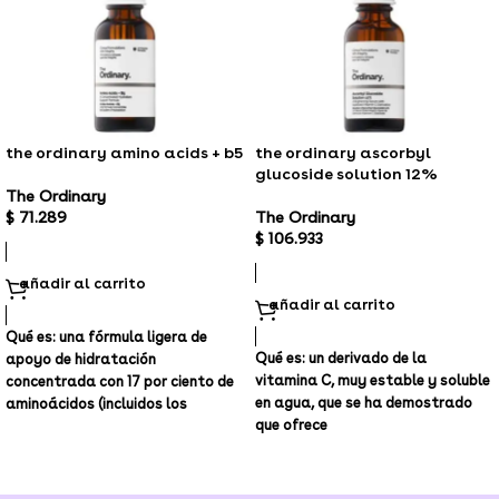
the ordinary amino acids + b5
the ordinary ascorbyl
glucoside solution 12%
The Ordinary
$
71.289
The Ordinary
$
106.933
añadir al carrito
añadir al carrito
Qué es: una fórmula ligera de
Qué es: un derivado de la
apoyo de hidratación
vitamina C, muy estable y soluble
concentrada con 17 por ciento de
en agua, que se ha demostrado
aminoácidos (incluidos los
que ofrece
derivados de aminoácidos) y
cinco por ciento de vitamina B5.
Tipo de piel: normal, seca,