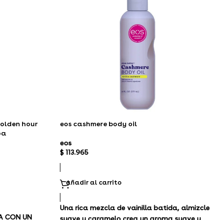
golden hour
eos cashmere body oil
oa
eos
$
113.965
añadir al carrito
Una rica mezcla de vainilla batida, almizcle
A CON UN
suave y caramelo crea un aroma suave y