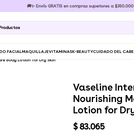
🚚✨ Envío GRATIS en compras superiores a $350.000 🚚✨ En
DO FACIAL
MAQUILLAJE
VITAMINAS
K-BEAUTY
CUIDADO DEL CAB
ure Body Lotion for Dry Skin
Vaseline Int
Nourishing M
Lotion for Dr
$
83.065