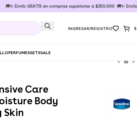
vío GRATIS en compras superiores a $350.000 🚚✨ Envío GRATIS 
INGRESAR/REGISTRO
$
ELLO
PERFUMES
SETS
SALE
ensive Care
oisture Body
y Skin