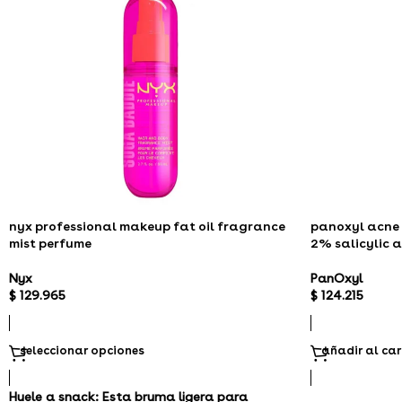
nyx professional makeup fat oil fragrance
panoxyl acne 
mist perfume
2% salicylic 
Nyx
PanOxyl
$
129.965
$
124.215
seleccionar opciones
añadir al car
Huele a snack: Esta bruma ligera para