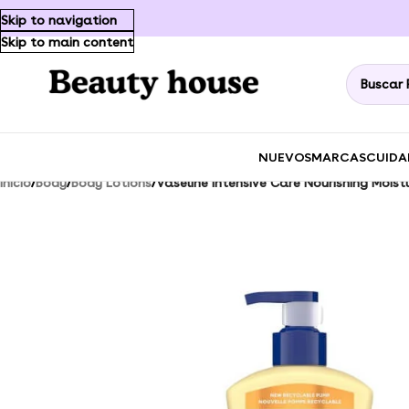
Skip to navigation
Skip to main content
NUEVOS
MARCAS
CUIDA
Inicio
/
Body
/
Body Lotions
/
Vaseline Intensive Care Nourishing Moist