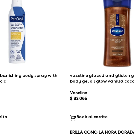
banishing body spray with
vaseline glazed and glisten 
acid
body gel oil glow vanilla coc
Vaseline
$
83.065
rito
añadir al carrito
BRILLA COMO LA HORA DORAD