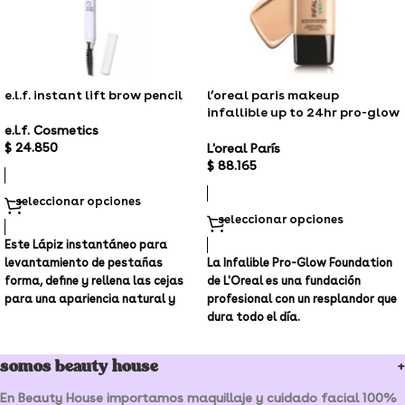
e.l.f. instant lift brow pencil
l’oreal paris makeup
infallible up to 24hr pro-glow
foundation
e.l.f. Cosmetics
$
24.850
L'oreal París
$
88.165
seleccionar opciones
seleccionar opciones
Este Lápiz instantáneo para
levantamiento de pestañas
La Infalible Pro-Glow Foundation
forma, define y rellena las cejas
de L'Oreal es una fundación
para una apariencia natural y
profesional con un resplandor que
pulida. El
dura todo el día.
somos beauty house
En Beauty House importamos maquillaje y cuidado facial 100%