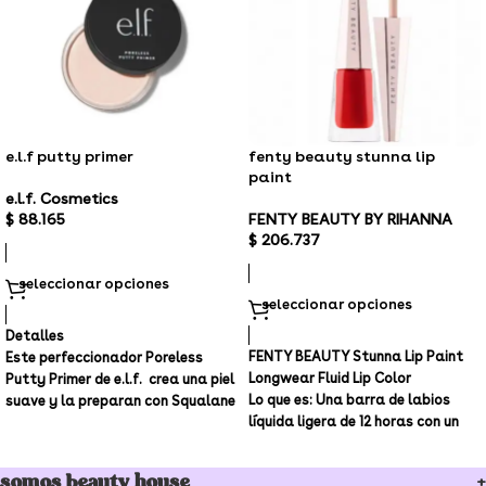
e.l.f putty primer
fenty beauty stunna lip
paint
e.l.f. Cosmetics
$
88.165
FENTY BEAUTY BY RIHANNA
$
206.737
seleccionar opciones
seleccionar opciones
Detalles
FENTY BEAUTY Stunna Lip Paint
Este perfeccionador Poreless
Longwear Fluid Lip Color
Putty Primer de e.l.f. crea una piel
Lo que es:
Una barra de labios
suave y la preparan con Squalane
líquida ligera de 12 horas con un
para hidratar y sujetar el
suave acabado mate, que nace
maquillaje durante todo el día. La
en una gama de tonos llamativos
textura aterciopelada se desliza
somos beauty house