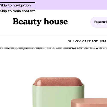
Skip to navigation
Skip to main content
NUEVOS
MARCAS
CUIDA
Inicio
/
Maquillaje
/
Rostro
/
Bronzer & Contour
/
PIXI On-the-Glow Bron