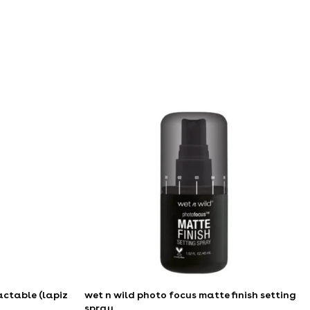
actable (lapiz
wet n wild photo focus matte finish setting
spray