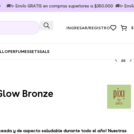
nvío GRATIS en compras superiores a $350.000 🚚✨ Envío GRATIS
INGRESAR/REGISTRO
$
ELLO
PERFUMES
SETS
SALE
Glow Bronze
nceada y de aspecto saludable durante todo el año!
Nuestras