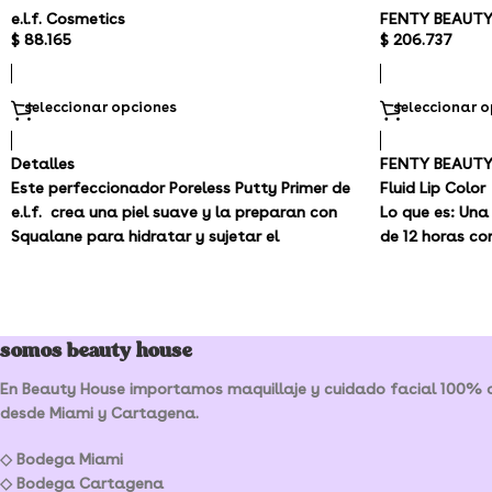
e.l.f. Cosmetics
FENTY BEAUTY
$
88.165
$
206.737
seleccionar opciones
seleccionar 
Detalles
FENTY BEAUTY 
Este perfeccionador Poreless Putty Primer de
Fluid Lip Color
e.l.f. crea una piel suave y la preparan con
Lo que es:
Una 
Squalane para hidratar y sujetar el
de 12 horas c
maquillaje durante todo el día. La textura
que nace en u
aterciopelada se desliza sobre la piel,
que se ven inc
suavizando las imperfecciones para un
piel.
efecto sin poros.
somos beauty house
REFERENCIA -
Poreless
- EN PROMOCIÓN
En Beauty House importamos maquillaje y cuidado facial 100% or
DISPONIBLES PARA ENTREGA INMEDIATA)
desde Miami y Cartagena.
◇ Bodega Miami
◇ Bodega Cartagena