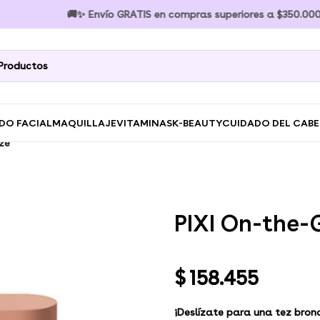
🚚✨ Envío GRATIS en compras superiores a $350.000 🚚✨ E
DO FACIAL
MAQUILLAJE
VITAMINAS
K-BEAUTY
CUIDADO DEL CAB
ze
PIXI On-the-
$
158.455
¡Deslízate para una tez bro