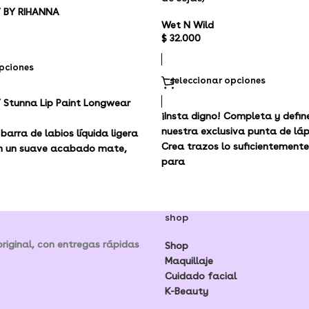
 BY RIHANNA
Wet N Wild
$
32.000
opciones
seleccionar opciones
Stunna Lip Paint Longwear
¡Insta digno! Completa y defin
nuestra exclusiva punta de lápi
barra de labios líquida ligera
Crea trazos lo suficientement
on un suave acabado mate,
para
na gama de tonos llamativos
reíbles en todos los tonos de
shop
iginal, con entregas rápidas
Shop
Maquillaje
Cuidado facial
K-Beauty