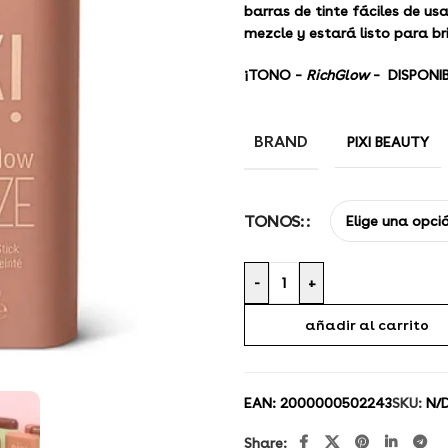
barras de tinte fáciles de usa
mezcle y estará listo para bri
¡TONO –
RichGlow
– DISPONI
BRAND
PIXI BEAUTY
TONOS:
-
+
añadir al carrito
EAN:
2000000502243
SKU:
N/
Share: